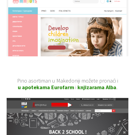
Pino asortiman u Makedoniji možete pronaći i
u apotekama Eurofarm
i
knjizarama Alba
.