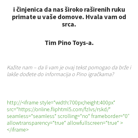
i činjenica da nas široko raširenih ruku
primate u vaše domove. Hvala vam od
srca.
Tim Pino Toys-a.
Kažite nam – da li vam je ovaj tekst pomogao da brže i
lakše dođete do informacija o Pino igračkama?
http://<iframe style=“width:700px;height:400px“
src=“https://online.fliphtml5.com/fzlvs/rskd/“
seamless=“seamless“ scrolling=“no“ frameborder=“0″
allowtransparency=“true“ allowfullscreen=“true“ >
</iframe>