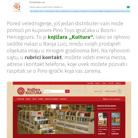
Pored veledrogerije, još jedan distributer vam može
pomoći pri kupovini Pino Toys igračaka u Bosni i
Hercegovini. To je
knjižara „Kultura“.
Iako se njihovo
sedište nalazi u Banja Luci, mrežu svojih prodajnih
objekata imaju u mnogim gradovima BiH. Na njihovom
sajtu, u
rubrici kontakt
, možete videti imena mesta,
adrese i kontakt telefone, koje uvek možete pozvati i
raspitati se o Pino igrački koja vas zanima.