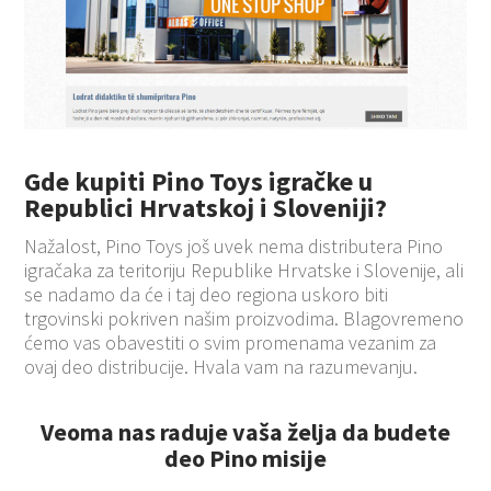
Gde kupiti Pino Toys igračke u
Republici Hrvatskoj i Sloveniji?
Nažalost, Pino Toys još uvek nema distributera Pino
igračaka za teritoriju Republike Hrvatske i Slovenije, ali
se nadamo da će i taj deo regiona uskoro biti
trgovinski pokriven našim proizvodima. Blagovremeno
ćemo vas obavestiti o svim promenama vezanim za
ovaj deo distribucije. Hvala vam na razumevanju.
Veoma nas raduje vaša želja da budete
deo Pino misije