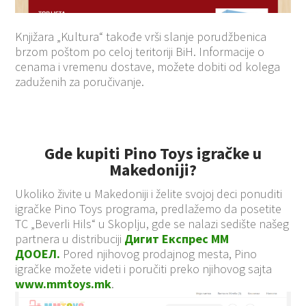
Knjižara „Kultura“ takođe vrši slanje porudžbenica
brzom poštom po celoj teritoriji BiH. Informacije o
cenama i vremenu dostave, možete dobiti od kolega
zaduženih za poručivanje.
Gde kupiti Pino Toys igračke u
Makedoniji?
Ukoliko živite u Makedoniji i želite svojoj deci ponuditi
igračke Pino Toys programa, predlažemo da posetite
TC „Beverli Hils“ u Skoplju, gde se nalazi sedište našeg
partnera u distribuciji
Дигит Експрес ММ
ДООЕЛ.
Pored njihovog prodajnog mesta, Pino
igračke možete videti i poručiti preko njihovog sajta
www.mmtoys.mk
.