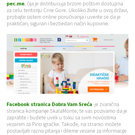
pec.me
, čija je distribucuja brzom poštom dostupna
za celu teritoriju Crne Gore. Ukoliko živite u ovoj državi,
probajte sistem online poručivanja i uverite se da je
praktičan, siguran i bezbedan način kupovine.
Facebook stranica Dobra Vam Sreća
je zvanična
stranica kompanije SkalaMonte,
te vas pozivamo da je
zapratite i budete uvek u toku sa svim novostima
vezanim za Pino igračke. Takođe, na stranici možete
postavljati razna pitanja i dileme vezane za informacije