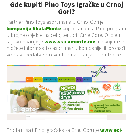
Gde kupiti Pino Toys igračke u Crnoj
Gori?
Partner Pino Toys asortimana U Crnoj Gori je
kompanija SkalaMonte
koja distribuira Pino program
u brojne objekte na celoj teritoriji Crne Gore. Oficijelni
sajt kompanije je
www.skalamonte.me
, na kojem se
možete informisati o asortimanu kompanije, ili pronaći
kontakt podatke za eventualna pitanja i porudžbine.
Prodajni sajt Pino igračaka za Crnu Goru je
www.eci-