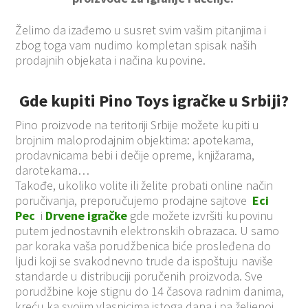
Želimo da izađemo u susret svim vašim pitanjima i
zbog toga vam nudimo kompletan spisak naših
prodajnih objekata i načina kupovine.
Gde kupiti Pino Toys igračke u Srbiji?
Pino proizvode na teritoriji Srbije možete kupiti u
brojnim maloprodajnim objektima: apotekama,
prodavnicama bebi i dečije opreme, knjižarama,
darotekama…
Takođe, ukoliko volite ili želite probati online način
poručivanja, preporučujemo prodajne sajtove
Eci
Pec
i
Drvene igračke
gde možete izvršiti kupovinu
putem jednostavnih elektronskih obrazaca. U samo
par koraka vaša porudžbenica biće prosleđena do
ljudi koji se svakodnevno trude da ispoštuju naviše
standarde u distribuciji poručenih proizvoda. Sve
porudžbine koje stignu do 14 časova radnim danima,
kreću ka svojim vlasnicima istoga dana i na željenoj