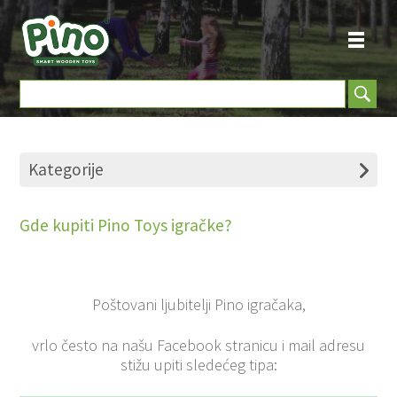
Kategorije
Gde kupiti Pino Toys igračke?
Poštovani ljubitelji Pino igračaka,
vrlo često na našu Facebook stranicu i mail adresu
stižu upiti sledećeg tipa: