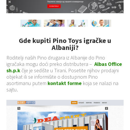
Gde kupiti Pino Toys igračke u
Albaniji?
Roditelji naših Pino drugara iz Albanije do Pino
igračaka mogu doći preko distributera –
Albas Office
sh.p.k
čije je sedište u Tirani. Posetite njihov prodajni
objekat ili se informišite o dostupnom Pino
asortimanu putem
kontakt forme
koja se nalazi na
sajtu.