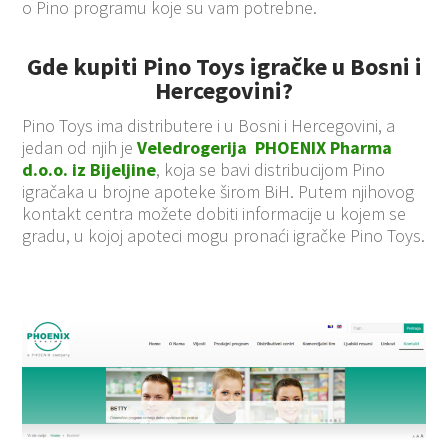
o Pino programu koje su vam potrebne.
Gde kupiti Pino Toys igračke u Bosni i
Hercegovini?
Pino Toys ima distributere i u Bosni i Hercegovini, a
jedan od njih je
Veledrogerija PHOENIX Pharma
d.o.o. iz Bijeljine
, koja se bavi distribucijom Pino
igračaka u brojne apoteke širom BiH. Putem njihovog
kontakt centra možete dobiti informacije u kojem se
gradu, u kojoj apoteci mogu pronaći igračke Pino Toys.