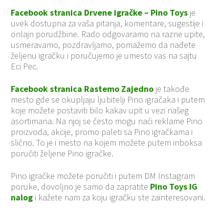
Facebook stranica Drvene igračke – Pino Toys
je
uvek dostupna za vaša pitanja, komentare, sugestije i
onlajn porudžbine. Rado odgovaramo na razne upite,
usmeravamo, pozdravljamo, pomažemo da nađete
željenu igračku i poručujemo je umesto vas na sajtu
Eci Pec.
Facebook stranica Rastemo Zajedno
je takođe
mesto gde se okupljaju ljubitelji Pino igračaka i putem
koje možete postaviti bilo kakav upit u vezi našeg
asortimana. Na njoj se često mogu naći reklame Pino
proizvoda, akcije, promo paleti sa Pino igračkama i
slično. To je i mesto na kojem možete putem inboksa
poručiti željene Pino igračke.
Pino igračke možete poručiti i putem DM Instagram
poruke, dovoljno je samo da zapratite
Pino Toys IG
nalog
i kažete nam za koju igračku ste zainteresovani.