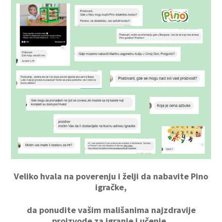
Veliko hvala na poverenju i želji da nabavite Pino
igračke,
da ponudite vašim mališanima najzdravije
proizvode za igranje i učenje.