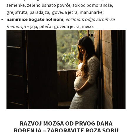
semenke, zeleno lisnato povrće, sok od pomorandže,
grejpfruta, paradajza, goveđa jetra, mahunarke;
namirnice bogate holinom
,
enzimom odgovornim za
memoriju
– jaja, pileća i goveđa jetra, meso.
RAZVOJ MOZGA OD PRVOG DANA
ROĐENJA – ZABORAVITE ROZA SOBU