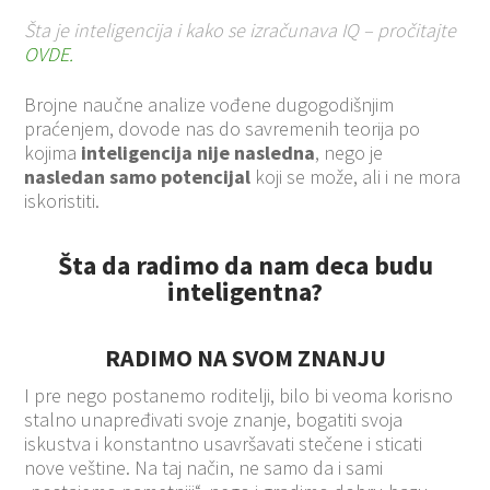
Šta je inteligencija i kako se izračunava IQ – pročitajte
OVDE.
Brojne naučne analize vođene dugogodišnjim
praćenjem, dovode nas do savremenih teorija po
kojima
inteligencija nije nasledna
, nego je
nasledan samo potencijal
koji se može, ali i ne mora
iskoristiti.
Šta da radimo da nam deca budu
inteligentna?
RADIMO NA SVOM ZNANJU
I pre nego postanemo roditelji, bilo bi veoma korisno
stalno unapređivati svoje znanje, bogatiti svoja
iskustva i konstantno usavršavati stečene i sticati
nove veštine. Na taj način, ne samo da i sami