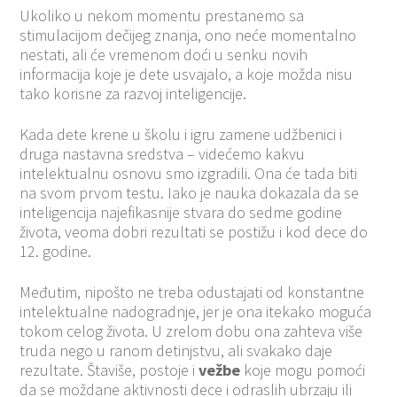
Ukoliko u nekom momentu prestanemo sa
stimulacijom dečijeg znanja, ono neće momentalno
nestati, ali će vremenom doći u senku novih
informacija koje je dete usvajalo, a koje možda nisu
tako korisne za razvoj inteligencije.
Kada dete krene u školu i igru zamene udžbenici i
druga nastavna sredstva – videćemo kakvu
intelektualnu osnovu smo izgradili. Ona će tada biti
na svom prvom testu. Iako je nauka dokazala da se
inteligencija najefikasnije stvara do sedme godine
života, veoma dobri rezultati se postižu i kod dece do
12. godine.
Međutim, nipošto ne treba odustajati od konstantne
intelektualne nadogradnje, jer je ona itekako moguća
tokom celog života. U zrelom dobu ona zahteva više
truda nego u ranom detinjstvu, ali svakako daje
rezultate. Štaviše, postoje i
vežbe
koje mogu pomoći
da se moždane aktivnosti dece i odraslih ubrzaju ili