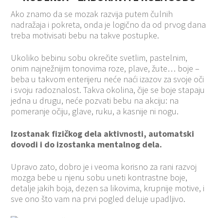
Ako znamo da se mozak razvija putem čulnih
nadražaja i pokreta, onda je logično da od prvog dana
treba motivisati bebu na takve postupke.
Ukoliko bebinu sobu okrečite svetlim, pastelnim,
onim najnežnijim tonovima roze, plave, žute… boje –
beba u takvom enterijeru neće naći izazov za svoje oči
i svoju radoznalost. Takva okolina, čije se boje stapaju
jedna u drugu, neće pozvati bebu na akciju: na
pomeranje očiju, glave, ruku, a kasnije ni nogu.
Izostanak fizičkog dela aktivnosti, automatski
dovodi i do izostanka mentalnog dela.
Upravo zato, dobro je i veoma korisno za rani razvoj
mozga bebe u njenu sobu uneti kontrastne boje,
detalje jakih boja, dezen sa likovima, krupnije motive, i
sve ono što vam na prvi pogled deluje upadljivo.