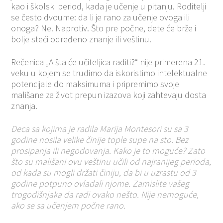
kao i školski period, kada je učenje u pitanju. Roditelji
se često dvoume: da li je rano za učenje ovoga ili
onoga? Ne. Naprotiv. Što pre počne, dete će brže i
bolje steći određeno znanje ili veštinu.
Rečenica „A šta će učiteljica raditi?“ nije primerena 21.
veku u kojem se trudimo da iskoristimo intelektualne
potencijale do maksimuma i pripremimo svoje
mališane za život prepun izazova koji zahtevaju dosta
znanja.
Deca sa kojima je radila Marija Montesori su sa 3
godine nosila velike činije tople supe na sto. Bez
prosipanja ili negodovanja. Kako je to moguće? Zato
što su mališani ovu veštinu učili od najranijeg perioda,
od kada su mogli držati činiju, da bi u uzrastu od 3
godine potpuno ovladali njome. Zamislite vašeg
trogodišnjaka da radi ovako nešto. Nije nemoguće,
ako se sa učenjem počne rano.