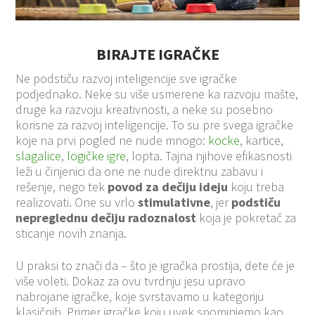
BIRAJTE IGRAČKE
Ne podstiču razvoj inteligencije sve igračke
podjednako. Neke su više usmerene ka razvoju mašte,
druge ka razvoju kreativnosti, a neke su posebno
korisne za razvoj inteligencije. To su pre svega igračke
koje na prvi pogled ne nude mnogo:
kocke
, kartice,
slagalice
,
logičke igre
, lopta. Tajna njihove efikasnosti
leži u činjenici da one ne nude direktnu zabavu i
rešenje, nego tek
povod za dečiju ideju
koju treba
realizovati. One su vrlo
stimulativne
, jer
podstiču
nepreglednu dečiju radoznalost
koja je pokretač za
sticanje novih znanja.
U praksi to znači da – što je igračka prostija, dete će je
više voleti. Dokaz za ovu tvrdnju jesu upravo
nabrojane igračke, koje svrstavamo u kategoriju
klasičnih. Primer igračke koju uvek spominjemo kao