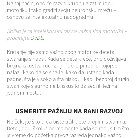
Na taj način, ono će razviti krupnu a zatim i finu
motoriku i tako graditi svoju neuronsku mrežu –
osnovu za intelektualnu nadogradnju.
Koliko je za intelektualni razvoj važna fina motorika –
pročitajte
OVDE.
Kretanje nije samo važno zbog motorike deteta i
stvaranja sinapsi. Kada se dete kreće, ono doživljava
brojna iskustva i uči iz njih: uči o prirodi u kojoj se
nalazi, kako da se snađe, kako da ustane kada
padne, šta je visoko a šta nisko… kao i bezbroj drugih
stvari koje sigurno ne bi iskusilo da sedi ili leži na
jednom mestu.
USMERITE PAŽNJU NA RANI RAZVOJ
Ne čekajte školu da biste učili dete brojnim stvarima.
Dete „ide u školu“ od momenta kada se rodi, s tim što
je vreme do početka prvog razreda jednako važno