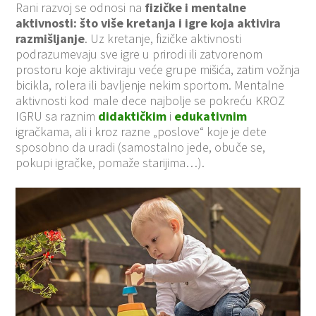
Rani razvoj se odnosi na
fizičke i mentalne
aktivnosti: što više kretanja i igre koja aktivira
razmišljanje
. Uz kretanje, fizičke aktivnosti
podrazumevaju sve igre u prirodi ili zatvorenom
prostoru koje aktiviraju veće grupe mišića, zatim vožnja
bicikla, rolera ili bavljenje nekim sportom. Mentalne
aktivnosti kod male dece najbolje se pokreću KROZ
IGRU sa raznim
didaktičkim
i
edukativnim
igračkama, ali i kroz razne „poslove“ koje je dete
sposobno da uradi (samostalno jede, obuče se,
pokupi igračke, pomaže starijima…).