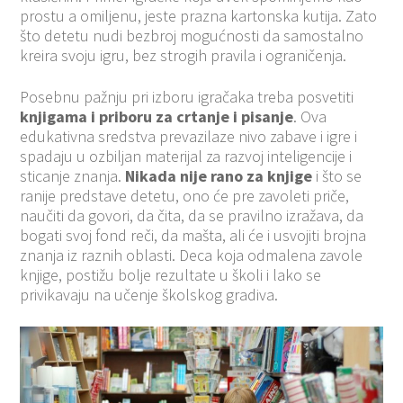
prostu a omiljenu, jeste prazna kartonska kutija. Zato
što detetu nudi bezbroj mogućnosti da samostalno
kreira svoju igru, bez strogih pravila i ograničenja.
Posebnu pažnju pri izboru igračaka treba posvetiti
knjigama i priboru za crtanje i pisanje
. Ova
edukativna sredstva prevazilaze nivo zabave i igre i
spadaju u ozbiljan materijal za razvoj inteligencije i
sticanje znanja.
Nikada nije rano za knjige
i što se
ranije predstave detetu, ono će pre zavoleti priče,
naučiti da govori, da čita, da se pravilno izražava, da
bogati svoj fond reči, da mašta, ali će i usvojiti brojna
znanja iz raznih oblasti. Deca koja odmalena zavole
knjige, postižu bolje rezultate u školi i lako se
privikavaju na učenje školskog gradiva.