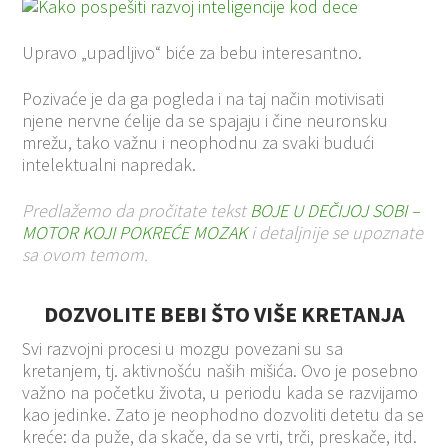
Upravo „upadljivo“ biće za bebu interesantno.
Pozivaće je da ga pogleda i na taj način motivisati
njene nervne ćelije da se spajaju i čine neuronsku
mrežu, tako važnu i neophodnu za svaki budući
intelektualni napredak.
Predlažemo da pročitate tekst
BOJE U DEČIJOJ SOBI –
MOTOR KOJI POKREĆE MOZAK
i detaljnije se upoznate
sa ovom temom.
DOZVOLITE BEBI ŠTO VIŠE KRETANJA
Svi razvojni procesi u mozgu povezani su sa
kretanjem, tj. aktivnošću naših mišića. Ovo je posebno
važno na početku života, u periodu kada se razvijamo
kao jedinke. Zato je neophodno dozvoliti detetu da se
kreće: da puže, da skače, da se vrti, trči, preskače, itd.