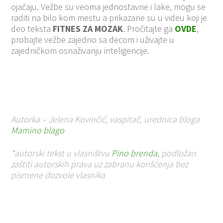
ojačaju. Vežbe su veoma jednostavne i lake, mogu se
raditi na bilo kom mestu a prikazane su u videu koji je
deo teksta
FITNES ZA MOZAK
. Pročitajte ga
OVDE
,
probajte vežbe zajedno sa decom i uživajte u
zajedničkom osnaživanju inteligencije.
Autorka – Jelena Kovinčić, vaspitač, urednica bloga
Mamino blago
*autorski tekst u vlasništvu
Pino brenda
,
podložan
zaštiti autorskih prava uz zabranu korišćenja bez
pismene dozvole vlasnika