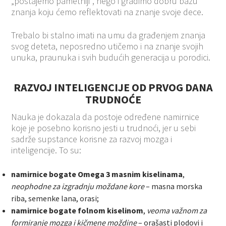
„postajemo pametniji“, nego i gradimo dobru bazu
znanja koju ćemo reflektovati na znanje svoje dece.
Trebalo bi stalno imati na umu da građenjem znanja
svog deteta, neposredno utičemo i na znanje svojih
unuka, praunuka i svih budućih generacija u porodici.
RAZVOJ INTELIGENCIJE OD PRVOG DANA
TRUDNOĆE
Nauka je dokazala da postoje određene namirnice
koje je posebno korisno jesti u trudnoći, jer u sebi
sadrže supstance korisne za razvoj mozga i
inteligencije. To su:
namirnice bogate Omega 3 masnim kiselinama
,
neophodne za izgradnju moždane kore
– masna morska
riba, semenke lana, orasi;
namirnice bogate folnom kiselinom
,
veoma važnom za
formiranje mozga i kičmene moždine
– orašasti plodovi i