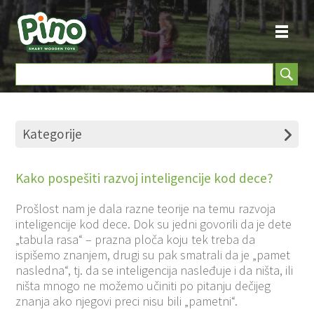
Kategorije
Kako pospešiti razvoj inteligencije kod dece?
Prošlost nam je dala razne teorije na temu razvoja
inteligencije kod dece. Dok su jedni govorili da je dete
„tabula rasa“ – prazna ploča koju tek treba da
ispišemo znanjem, drugi su pak smatrali da je „pamet
nasledna“, tj. da se inteligencija nasleđuje i da ništa, ili
ništa mnogo ne možemo učiniti po pitanju dečijeg
znanja ako njegovi preci nisu bili „pametni“.