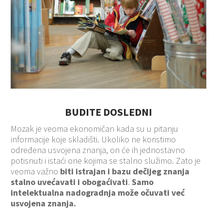
BUDITE DOSLEDNI
Mozak je veoma ekonomičan kada su u pitanju
informacije koje skladišti. Ukoliko ne koristimo
određena usvojena znanja, on će ih jednostavno
potisnuti i istaći one kojima se stalno služimo. Zato je
veoma važno
biti istrajan i bazu dečijeg znanja
stalno uvećavati
i
obogaćivati
.
Samo
intelektualna nadogradnja može očuvati već
usvojena znanja.