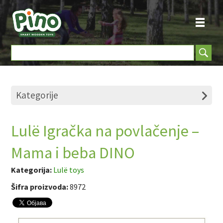
Kategorije
Lulë Igračka na povlačenje –
Mama i beba DINO
Kategorija:
Lulë toys
Šifra proizvoda:
8972