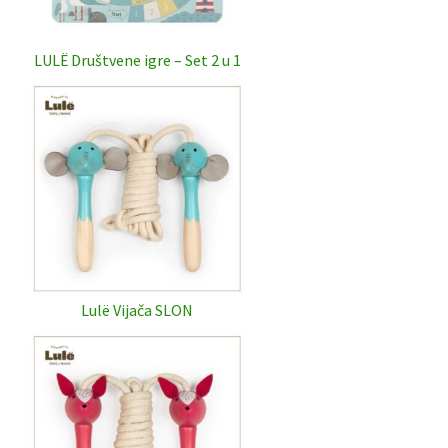
LULË Društvene igre – Set 2 u 1
Lulë Vijača SLON