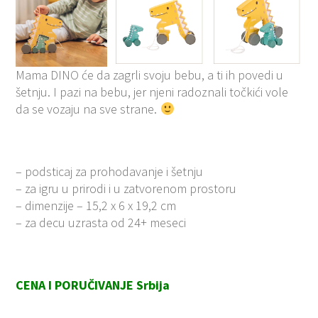
Mama DINO će da zagrli svoju bebu, a ti ih povedi u
šetnju. I pazi na bebu, jer njeni radoznali točkići vole
da se vozaju na sve strane.
– podsticaj za prohodavanje i šetnju
– za igru u prirodi i u zatvorenom prostoru
– dimenzije – 15,2 x 6 x 19,2 cm
– za decu uzrasta od 24+ meseci
CENA I PORUČIVANJE Srbija