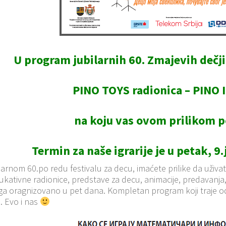
U program jubilarnih 60. Zmajevih dečjih
PINO TOYS radionica – PINO 
na koju vas ovom prilikom 
Termin za naše igrarije je u petak, 9.
arnom 60.po redu festivalu za decu, imaćete prilike da uživate
ukativne radionice, predstave za decu, animacije, predavanja, 
a oragnizovano u pet dana. Kompletan program koji traje od
e
. Evo i nas