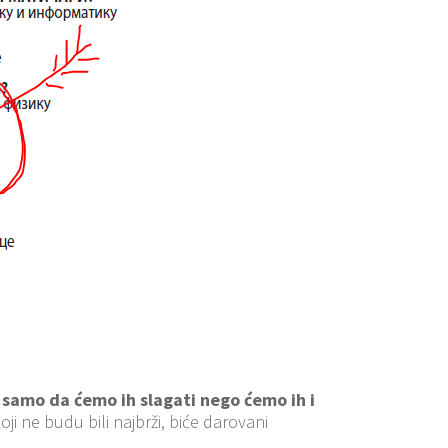
 samo da ćemo ih slagati nego ćemo ih i
oji ne budu bili najbrži, biće darovani