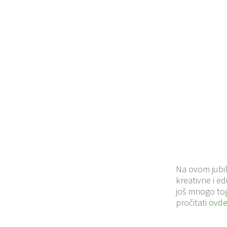
Na ovom jubil
kreativne i ed
još mnogo tog
pročitati
ovd