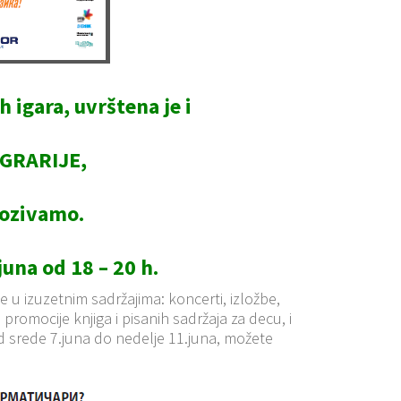
 igara, uvrštena je i
IGRARIJE,
pozivamo.
juna od 18 – 20 h.
 u izuzetnim sadržajima: koncerti, izložbe,
promocije knjiga i pisanih sadržaja za decu, i
 srede 7.juna do nedelje 11.juna, možete