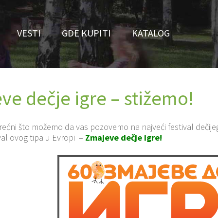
VESTI
GDE KUPITI
KATALOG
ve dečje igre – stižemo!
ćni što možemo da vas pozovemo na najveći festival dečijeg st
tival ovog tipa u Evropi –
Zmajeve dečje igre!