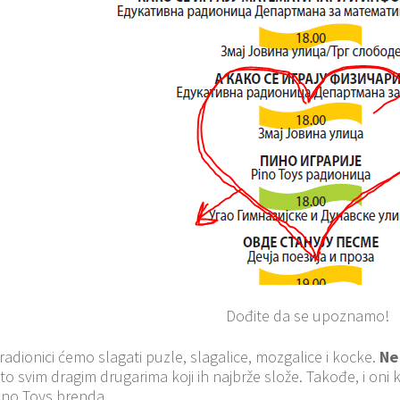
Dođite da se upoznamo!
radionici ćemo slagati puzle, slagalice, mozgalice i kocke.
Ne
 to svim dragim drugarima koji ih najbrže slože. Takođe, i oni k
no Toys brenda.