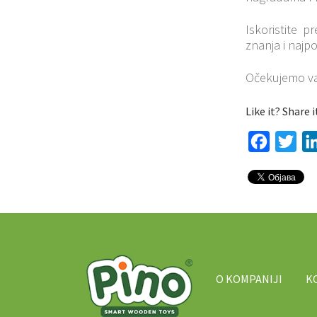
Iskoristite p
znanja i najp
Očekujemo v
Like it? Share i
Facebook
Twi
O KOMPANIJI
K