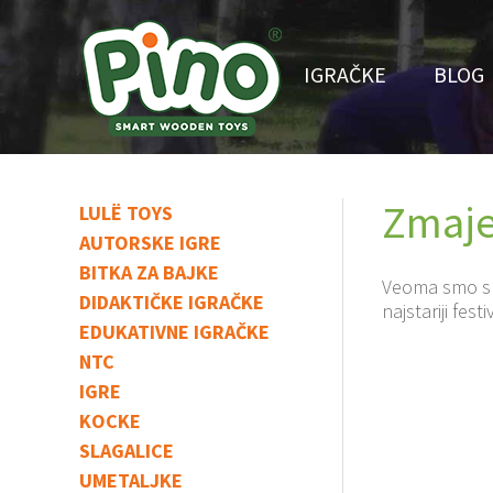
IGRAČKE
BLOG
Zmaje
LULË TOYS
AUTORSKE IGRE
BITKA ZA BAJKE
Veoma smo sre
DIDAKTIČKE IGRAČKE
najstariji fes
EDUKATIVNE IGRAČKE
NTC
IGRE
KOCKE
SLAGALICE
UMETALJKE