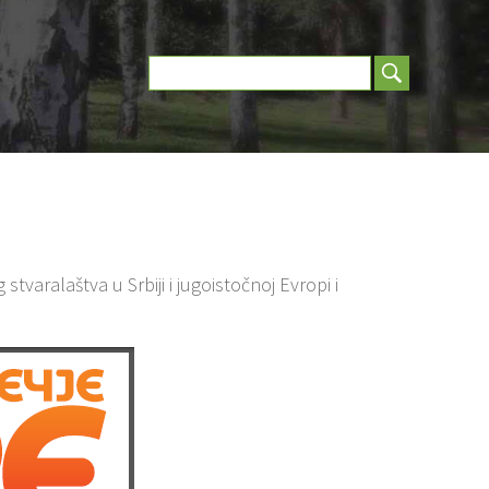
varalaštva u Srbiji i jugoistočnoj Evropi i