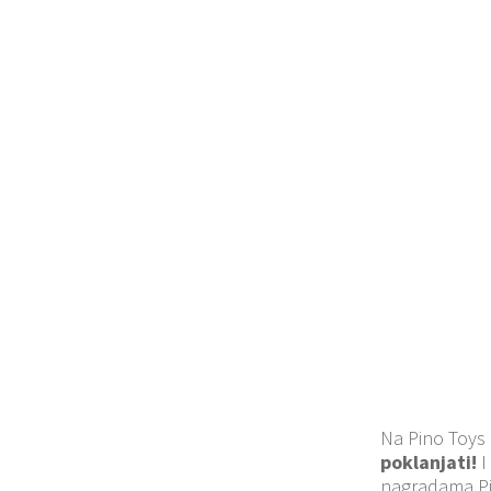
Na Pino Toys 
poklanjati!
I
nagradama Pi