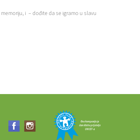
i memoriju, i – dođite da se igramo u slavu