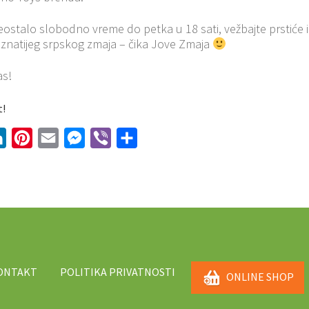
reostalo slobodno vreme do petka u 18 sati, vežbajte prstiće 
oznatijeg srpskog zmaja – čika Jove Zmaja
as!
t!
tter
LinkedIn
Pinterest
Email
Messenger
Viber
Share
ONTAKT
POLITIKA PRIVATNOSTI
ONLINE SHOP