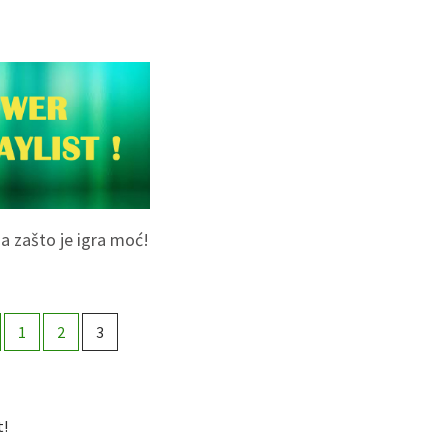
a zašto je igra moć!
1
2
3
t!