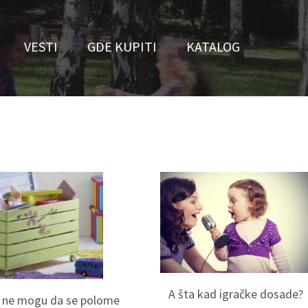
VESTI
GDE KUPITI
KATALOG
A šta kad igračke dosade?
e ne mogu da se polome